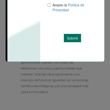
con las que puedan contribuir al ODS nº3:
Salud y bienestar.
Toda la información en la landing del
proyecto
https://ptpaterna.es/ciencia-y-
tecnologia-en-femenino/
Celebrar iniciativas como esta es
imprescindible si queremos que las próximas
generaciones cuenten con todas las
referencias, recursos y oportunidades que
merecen. Este tipo de programas es una
inversión de futuro en igualdad, en vocaciones
científico-tecnológicas y en una sociedad más
justa e innovadora.