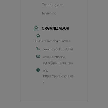
Tecnología en
femenino
ORGANIZADOR
EGM Parc Tecnològic Paterna
96 131 80 74
Teléfono
Correo electrónico
egm@ptvalencia.es
Web
https://ptvalencia.es
/