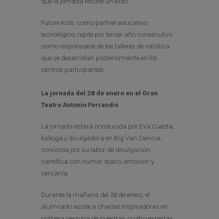
que la jornada resulte un éxito.
Future Kids, como partner educativo-
tecnológico, repite por tercer año consecutivo
como responsable de los talleres de robótica
que se desarrollan posteriormente en los
centros participantes.
La jornada del 28 de enero en el Gran
Teatro Antonio Ferrandis
La jornada estará conducida por Eva Cuesta,
bióloga y divulgadora en Big Van Ciencia,
conocida por su labor de divulgación
científica con humor, teatro, emoción y
cercanía.
Durante la mañana del 28 de enero, el
alumnado asiste a charlas inspiradoras en
primera persona de nuestras cuatro expertas,