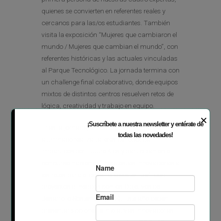
quienes se convierten en referentes reales y
cercanos para las/os estudiantes. También
visita la exposición “Mujeres que cambiaron el
mundo / Mujeres que cambian el mundo”, con
referentes históricas y las actuales vinculadas
al Parque Tecnológico. La jornada termina con
un challenge final colaborativo, donde equipos
mixtos de distintos centros resuelven retos de
lógica, creatividad y trabajo en equipo.
✕
¡Suscríbete a nuestra newsletter y entérate de
Tras la jornada, en los propios centros, el
todas las novedades!
alumnado realiza talleres de robótica
impartidos por Future Kids y participan en el
concurso nacional “Propuestas innovadoras a
los retos para el desarrollo sostenible”, con
proyectos alineados con los Objetivos de
Desarrollo Sostenible (ODS). Este año deben
presentar acciones e iniciativas innovadoras