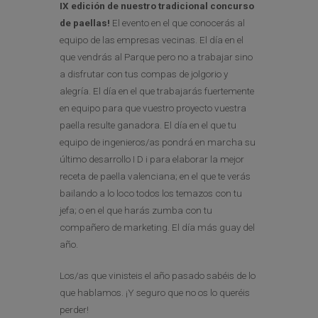
IX edición de nuestro tradicional concurso
de paellas!
El evento en el que conocerás al
equipo de las empresas vecinas. El día en el
que vendrás al Parque pero no a trabajar sino
a disfrutar con tus compas de jolgorio y
alegría. El día en el que trabajarás fuertemente
en equipo para que
vuestro proyecto
vuestra
paella resulte ganadora. El día en el que tu
equipo de ingenieros/as pondrá en marcha su
último desarrollo I D i para elaborar la mejor
receta de paella valenciana; en el que te verás
bailando a lo loco todos los temazos con tu
jefa; o en el que
harás zumba con tu
compañero de marketing. El día más guay del
año.
Los/as que vinisteis el año pasado sabéis de lo
que hablamos. ¡Y seguro que no os lo queréis
perder!