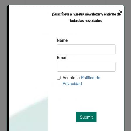
✕
LOCALIZACIÓN
¡Suscríbete a nuestra newsletter y entérate de
todas las novedades!
Debajo del puente de tirantes de
acceso al Parque Tecnológico.
Parque Tecnológico.
CATEGORÍA
Paellas
ORGANIZADOR
EGM Parc Tecnològic Paterna,
Paterna Ciudad de Empresas y
Ayuntamiento de Paterna.