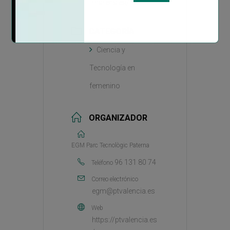
marena.es/
CATEGORÍA
Ciencia y
Tecnología en
femenino
ORGANIZADOR
EGM Parc Tecnològic Paterna
96 131 80 74
Teléfono
Correo electrónico
egm@ptvalencia.es
Web
https://ptvalencia.es