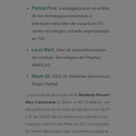
Patricia Pons
, investigadora en el ámbito
de las tecnologías inmersivas e
interfaces naturales de usuario en ITI,
centro tecnológico privado especializado
en TIC.
Laura Martí
, líder de descarbonización
del Instituto Tecnológico del Plástico,
AIMPLAS.
Mayte Gil
, CEO de Sistemas Genómicos,
Grupo Synlab.
La jornada tendrá lugar en el
Students Resort
Mas Camarena
(c/ Botxí, 4, 46117 Bétera), y en
ella participarán un total de 500 alumnos de 3º
y 4º de la ESO de los centros educativos Liceo
Hispano, Dominicas Paterna, IES La Canyada,
IES Peset Aleixandre, Mas Camarena y Regina