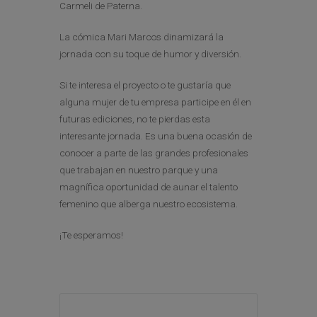
Carmeli de Paterna.
La cómica Mari Marcos dinamizará la
jornada con su toque de humor y diversión.
Si te interesa el proyecto o te gustaría que
alguna mujer de tu empresa participe en él en
futuras ediciones, no te pierdas esta
interesante jornada. Es una buena ocasión de
conocer a parte de las grandes profesionales
que trabajan en nuestro parque y una
magnífica oportunidad de aunar el talento
femenino que alberga nuestro ecosistema.
¡Te esperamos!