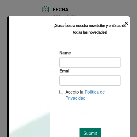
FECHA
10 Ene 2024
✕
Finalizdo!
¡Suscríbete a nuestra newsletter y entérate de
todas las novedades!
HORA
09:45 - 13:30
MÁS
INFORMACIÓN
Leer más
LOCALIZACIÓN
Resort Mas Camarena
https://goo.gl/maps/C2q9NyADq6B3Xrpx5
Web
https://resortmasca