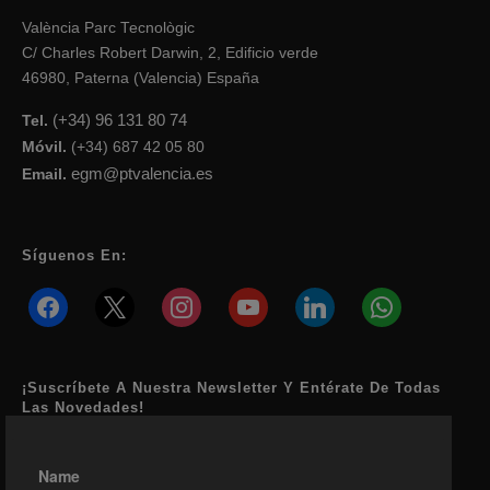
València Parc Tecnològic
C/ Charles Robert Darwin, 2, Edificio verde
46980, Paterna (Valencia) España
(+34) 96 131 80 74
Tel.
Móvil.
(+34) 687 42 05 80
egm@ptvalencia.es
Email.
Síguenos En:
facebook
x
instagram
youtube
linkedin
whatsapp
¡Suscríbete A Nuestra Newsletter Y Entérate De Todas
Las Novedades!