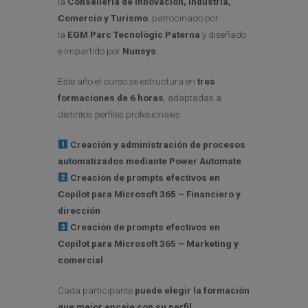
la
Conselleria de Innovación, Industria,
Comercio y Turismo
, patrocinado por
la
EGM Parc Tecnològic Paterna
y diseñado
e impartido por
Nunsys
.
Este año el curso se estructura en
tres
formaciones de 6 horas
, adaptadas a
distintos perfiles profesionales:
Creación y administración de procesos
automatizados mediante Power Automate
Creación de prompts efectivos en
Copilot para Microsoft 365 – Financiero y
dirección
Creación de prompts efectivos en
Copilot para Microsoft 365 – Marketing y
comercial
Cada participante
puede elegir la formación
que mejor encaje con su perfil
.