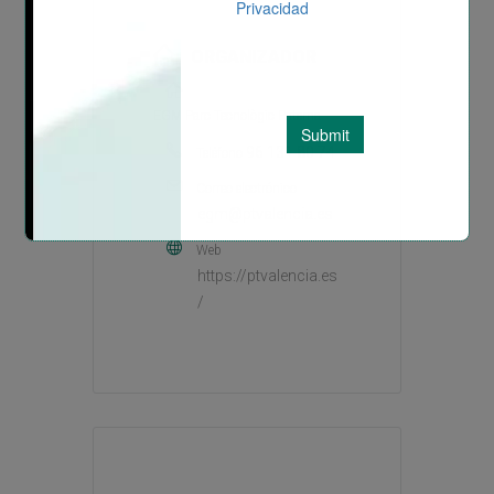
ORGANIZADOR
EGM Parc Tecnològic Paterna
96 131 80 74
Teléfono
Correo electrónico
egm@ptvalencia.es
Web
https://ptvalencia.es
/