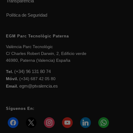
Transparencia
Política de Seguridad
EGM Parc Tecnològic Paterna
València Parc Tecnològic
C/ Charles Robert Darwin, 2, Edificio verde
46980, Paterna (Valencia) España
(+34) 96 131 80 74
Tel.
Móvil.
(+34) 687 42 05 80
egm@ptvalencia.es
Email.
Síguenos En:
facebook
x
instagram
youtube
linkedin
whatsapp