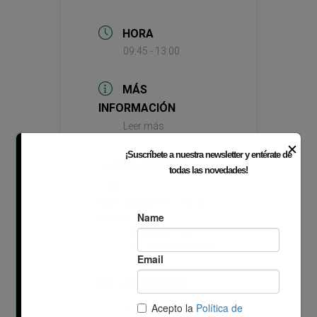
HORA
09:45 - 13:00
MÁS
INFORMACIÓN
Leer más
✕
¡Suscríbete a nuestra newsletter y entérate de
LOCALIZACIÓN
todas las novedades!
Salón de actos de la Unión de
Mutuas.
Ronda Isaac Peral, 21.
Parc Tecnològic Paterna.
CATEGORÍA
TECNOForum