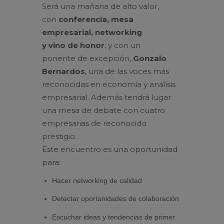
Será una mañana
de
alto valor,
con
conferencia, mesa
empresarial, networking
y
vi
no
de
honor
, y con un
ponente
de
excepción,
Gonzalo
Bernardos
, una
de
las voces más
reconocidas en economía y análisis
empresarial. Además tendrá lugar
una mesa
de
de
bate con cuatro
empresarias
de
reconocido
prestigio.
Este
encuentro
es una oportunidad
para:
Hacer networking
de
calidad
Detectar oportunidades
de
colaboración
Escuchar ideas y tendencias
de
primer