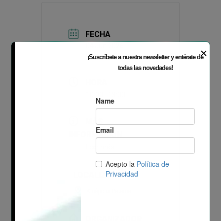
FECHA
04 Jun 2026
✕
Finalizdo!
¡Suscríbete a nuestra newsletter y entérate de
todas las novedades!
HORA
10:00 - 13:00
MÁS
INFORMACIÓN
Leer más
LOCALIZACIÓN
Kinépolis Paterna.
ORGANIZADOR