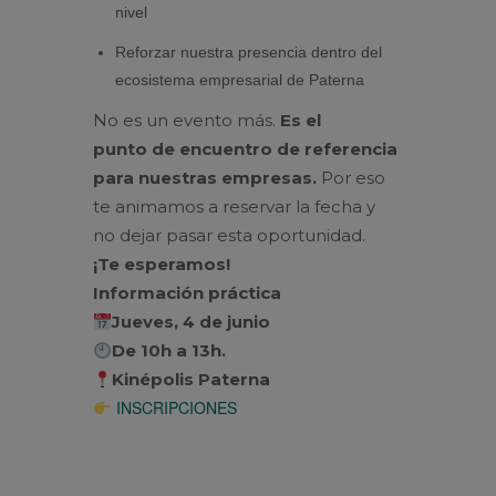
nivel
Reforzar nuestra presencia
de
ntro
de
l
ecosistema empresarial
de
Paterna
No es un evento más.
Es el
punto
de
encuentro
de
referencia
para nuestras
empresas
.
Por eso
te animamos a reservar la fecha y
no
de
jar pasar esta oportunidad.
¡Te esperamos!
Información práctica
Jueves, 4
de
junio
De
10h a 13h.
Kinépolis
Paterna
INSCRIPCIONES