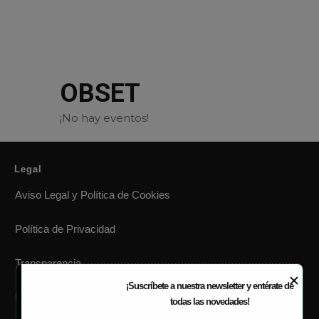
modal-check
OBSET
¡No hay eventos!
Legal
Aviso Legal y Política de Cookies
Política de Privacidad
Transparencia
✕
¡Suscríbete a nuestra newsletter y entérate de
Política de Seguridad
todas las novedades!