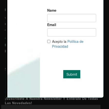
EGM Parc Tecnològic Paterna
València Parc Tecnològic
C/ Charles Robert Darwin, 2, Edificio verde
46980, Paterna (Valencia) España
(+34) 96 131 80 74
Tel.
Móvil.
(+34) 687 42 05 80
egm@ptvalencia.es
Email.
Síguenos En:
facebook
x
instagram
youtube
linkedin
whatsapp
¡Suscríbete A Nuestra Newsletter Y Entérate De Todas
Las Novedades!