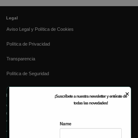
modal-check
Legal
Aviso Legal y Política de Cookies
Política de Privacidad
Transparencia
Política de Seguridad
✕
EGM Parc Tecnològic Paterna
¡Suscríbete a nuestra newsletter y entérate de
todas las novedades!
València Parc Tecnològic
C/ Charles Robert Darwin, 2, Edificio verde
46980, Paterna (Valencia) España
(+34) 96 131 80 74
Tel.