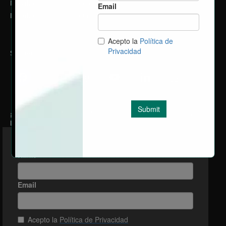
Móvil.
(+34) 687 42 05 80
egm@ptvalencia.es
Email.
Síguenos En:
facebook
x
instagram
youtube
linkedin
whatsapp
¡Suscríbete A Nuestra Newsletter Y Entérate De Todas
Las Novedades!