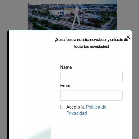
✕
¡Suscríbete a nuestra newsletter y entérate de
todas las novedades!
La EGM Parc Tecnològic
Paterna Busca Talento
Para Impulsar La
Innovación Aplicada Y
La Colaboración
Empresarial
¿Te apasiona la innovación aplicada y
ayudar a las empresas a convertir sus
ideas en proyectos de I+D+i? En la
EGM Parc Tecnològic Paterna
buscamos personas con mentalidad