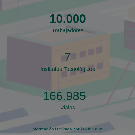
10.000
Trabajadores
7
Institutos Tecnológicos
166.985
2
m
Viales
Lokinn.com
Información facilitada por