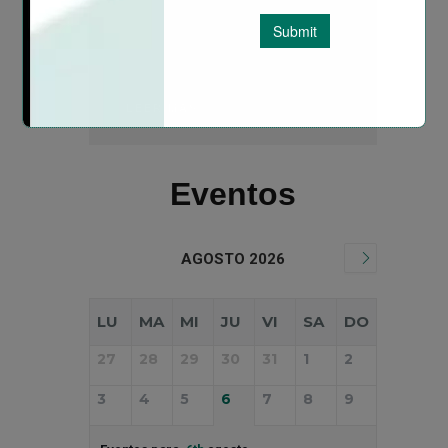
consultora, visión estratégica y
capacidad para transformar retos
empresariales en soluciones reales.
LEER MÁS
Eventos
AGOSTO 2026
LU
MA
MI
JU
VI
SA
DO
27
28
29
30
31
1
2
3
4
5
6
7
8
9