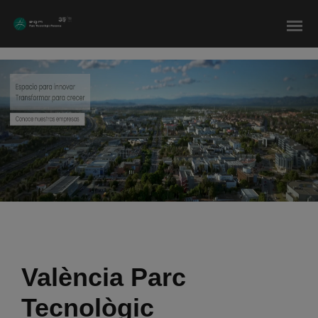
modal-check
València Parc
Tecnològic