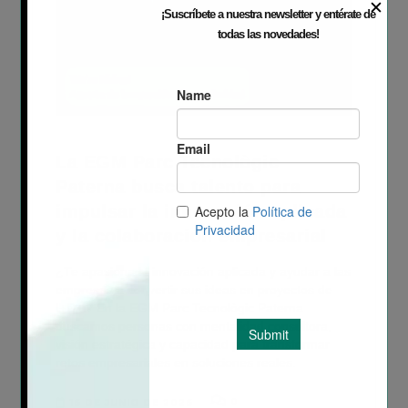
✕
¡Suscríbete a nuestra newsletter y entérate de
todas las novedades!
La EGM Parc Tecnològic
Paterna busca talento para
impulsar la innovación aplicada
y la colaboración empresarial
¿Te apasiona la innovación aplicada y ayudar a las
empresas a convertir sus ideas en proyectos de
I+D+i? En la EGM Parc Tecnològic Paterna
buscamos personas con mentalidad consultora,
visión estratégica y capacidad para transformar
retos empresariales en soluciones reales.
0
16 DE JUNIO DE 2026