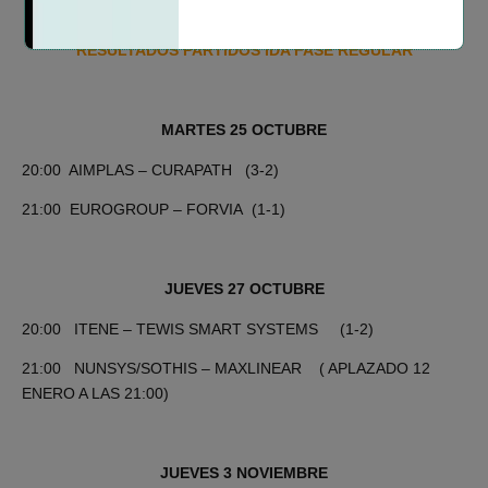
RESULTADOS PARTIDOS I
DA FASE REGULAR
MARTES 25 OCTUBRE
20:00 AIMPLAS – CURAPATH (3-2)
21:00 EUROGROUP – FORVIA (1-1)
JUEVES 27 OCTUBRE
20:00 ITENE – TEWIS SMART SYSTEMS (1-2)
21:00 NUNSYS/SOTHIS – MAXLINEAR ( APLAZADO 12
ENERO A LAS 21:00)
JUEVES 3 NOVIEMBRE