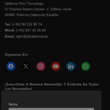
València Parc Tecnològic
C/ Charles Robert Darwin, 2, Edificio verde
46980, Paterna (Valencia) España
(+34) 96 131 80 74
Tel.
Móvil.
(+34) 687 42 05 80
egm@ptvalencia.es
Email.
Síguenos En:
facebook
x
instagram
youtube
linkedin
whatsapp
¡Suscríbete A Nuestra Newsletter Y Entérate De Todas
Las Novedades!