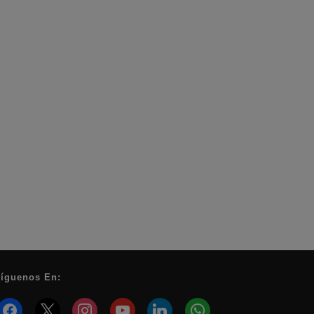
íguenos En:
facebook
x
instagram
youtube
linkedin
whatsapp