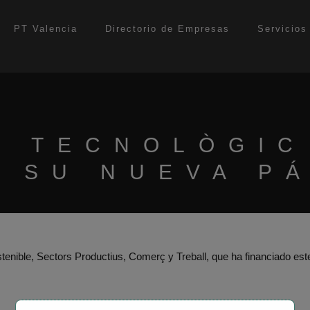
modal-check
PT Valencia
Directorio de Empresas
Servicios
C TECNOLÒGIC
 SU NUEVA P
tenible, Sectors Productius, Comerç y Treball, que ha financiado es