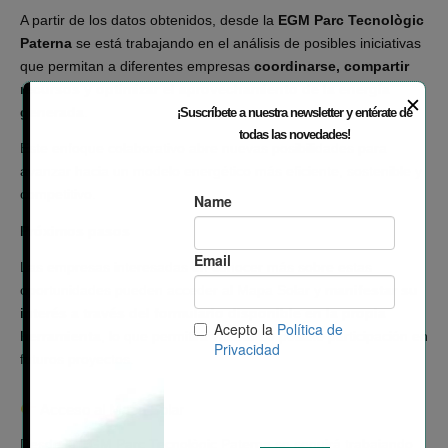
A partir de los datos obtenidos, desde la
EGM Parc Tecnològic
Paterna
se está trabajando en el análisis de posibles iniciativas
que permitan a diferentes empresas
coordinarse, compartir
recursos y optimizar el aprovechamiento de la energía
✕
generada
.
¡Suscríbete a nuestra newsletter y entérate de
todas las novedades!
Este enfoque colaborativo abre nuevas posibilidades para
avanzar hacia un modelo energético más eficiente, sostenible y
competitivo.
Próximos pasos
Las empresas interesadas en conocer más sobre estas
oportunidades pueden acceder al Mapa Solar y
manifestar su
interés a través del formulario disponible en la propia
herramienta
, lo que permitirá valorar su posible participación en
futuros proyectos.
Acceso al Mapa Solar
Desde la EGM Parc Tecnològic Paterna se seguirá trabajando