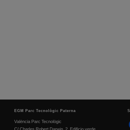
EGM Parc Tecnològic Paterna
S
València Parc Tecnològic
C/ Charles Robert Darwin, 2, Edificio verde