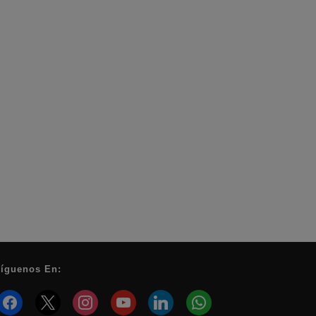
íguenos En:
facebook
x
instagram
youtube
linkedin
whatsapp