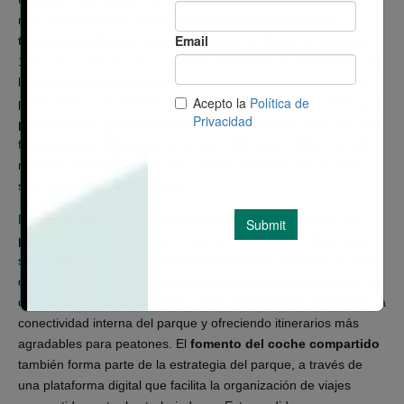
más destacados se encuentra el
aumento del uso del
transporte público
, especialmente en las líneas de autobús
144, 131 y 130, lo que ha llevado a planificar un incremento en
la frecuencia de los servicios. En este sentido, está prevista a
partir del mes de diciembre la
ampliación de la línea 144, que
pasará de las 7 expediciones diarias actuales a 32
, con una
frecuencia de 15 minutos entre las 6:25h y las 9:05h, y de 20
minutos entre las 14:10h y las 19:50h. Además, toda la flota
será completamente eléctrica.
En paralelo, hace unos meses se logró la
implantación de
patinetes compartidos
en el parque como nueva alternativa
sostenible para los desplazamientos internos. Además, se está
desarrollando el
Plan de Infraestructura Verde
, que incluye la
creación de la
Vía Saludable + Plan de Sombras
, mejorando la
conectividad interna del parque y ofreciendo itinerarios más
agradables para peatones. El
fomento del coche compartido
también forma parte de la estrategia del parque, a través de
una plataforma digital que facilita la organización de viajes