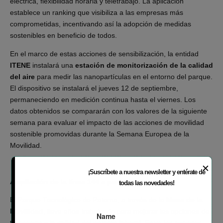
eléctrica, flexibilidad horaria y teletrabajo. La aplicación
establece un ranking que visibiliza a las empresas más
comprometidas, incentivando así la adopción de medidas
sostenibles en beneficio de todos.
En el marco de estas acciones de sensibilización, la entidad
ITENE
instalará una
estación de monitorización de la calidad
del aire
para medir las nanopartículas en el entorno del parque.
El dispositivo se instalará el jueves 12 de septiembre,
permaneciendo en medición continua hasta el viernes. Los
datos obtenidos se compararán con los valores de la siguiente
semana para evaluar el impacto de las acciones de movilidad
sostenible promovidas durante la Semana Europea de la
Movilidad.
✕
¡Suscríbete a nuestra newsletter y entérate de
Ampliación de la línea 144 a partir de diciembre
todas las novedades!
El Parque Tecnológico de Paterna, a través de la
Mesa de la
Movilidad
, lleva años trabajando para mejorar las opciones de
transporte y la calidad del entorno laboral. Entre los avances