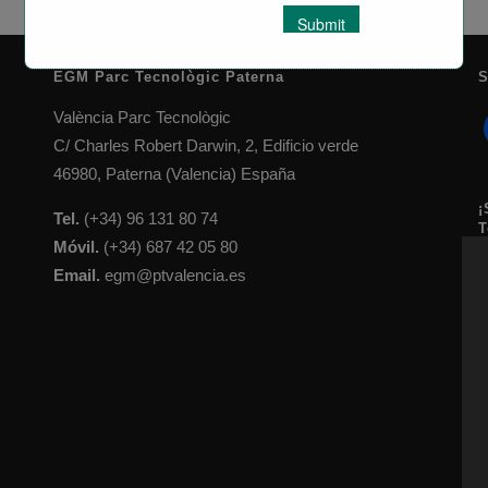
EGM Parc Tecnològic Paterna
S
València Parc Tecnològic
C/ Charles Robert Darwin, 2, Edificio verde
46980, Paterna (Valencia) España
¡
Tel.
(+34) 96 131 80 74
T
Móvil.
(+34) 687 42 05 80
Email.
egm@ptvalencia.es