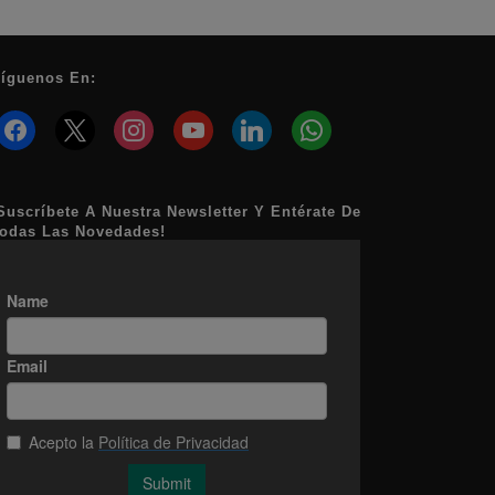
íguenos En:
facebook
x
instagram
youtube
linkedin
whatsapp
Suscríbete A Nuestra Newsletter Y Entérate De
odas Las Novedades!