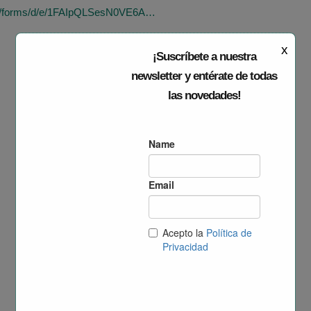
om/forms/d/e/1FAIpQLSesN0VE6A…
x
¡Suscríbete a nuestra
newsletter y entérate de todas
las novedades!