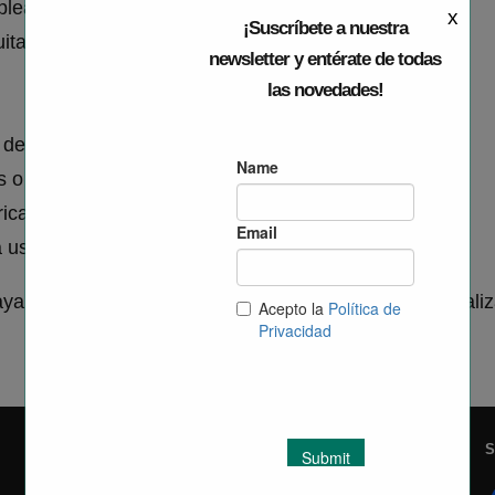
pleados/clientes.
x
¡Suscríbete a nuestra
uita o económica.
newsletter y entérate de todas
las novedades!
s de alta ocupación.
as o vehículos de movilidad personal.
tricas o de vehículos eléctricos en su flota.
a usuarios externos de la empresa.
an ido incorporando estas soluciones, se irá actuali
EGM Parc Tecnològic Paterna
S
València Parc Tecnològic