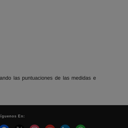
zando las puntuaciones de las medidas e
íguenos En:
facebook
x
instagram
youtube
linkedin
whatsapp