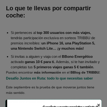
Lo que te llevas por compartir
coche:
Si perteneces al
top 300 usuarios con más viajes,
tendrás participación exclusiva en sorteos TRIBBU de
premios increíbles:
un iPhone 16, una PlayStation 5,
una Nintendo Switch Lite… ¡y muchos más!
Si invitas a alguien y viaja con el
BBono Energético
activado
ganas 10 € para ti.
Además, si te han invitado y
completas tus
5 primeros viajes ganas 5 € también
.
Puedes encontrar
más información
en el
BBlog de TRIBBU:
Desafío Juntos en Ruta: todo lo que necesitas saber
Este septiembre es la prueba de que moverse juntos tiene
más sentido.
Gracias por formar parte.
✕
¡Suscríbete a nuestra newsletter y entérate de