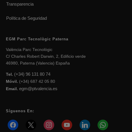
Transparencia
Política de Seguridad
EGM Parc Tecnològic Paterna
València Parc Tecnològic
C/ Charles Robert Darwin, 2, Edificio verde
46980, Paterna (Valencia) España
(+34) 96 131 80 74
Tel.
Móvil.
(+34) 687 42 05 80
egm@ptvalencia.es
Email.
Síguenos En:
facebook
x
instagram
youtube
linkedin
whatsapp